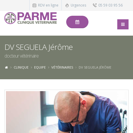
RDV en ligne
Urgences
05 59 03 95 56
DV SEGUELA Jérôme
docteur vétérinaire
CLINIQUE
EQUIPE
VÉTÉRINAIRES
DV SEGUELA JÉRÔME