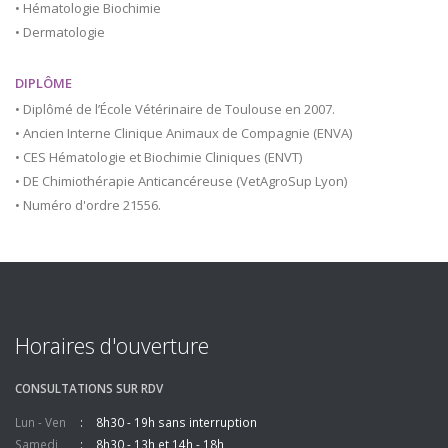
• Hématologie Biochimie
• Dermatologie
DIPLÔME
• Diplômé de l’École Vétérinaire de Toulouse en 2007.
• Ancien Interne Clinique Animaux de Compagnie (ENVA)
• CES Hématologie et Biochimie Cliniques (ENVT)
• DE Chimiothérapie Anticancéreuse (VetAgroSup Lyon)
• Numéro d'ordre 21556.
Horaires d'ouverture
CONSULTATIONS SUR RDV
Lun - Ven
8h30 - 19h sans interruption
Samedi
8h30 - 13h et 14h - 18h