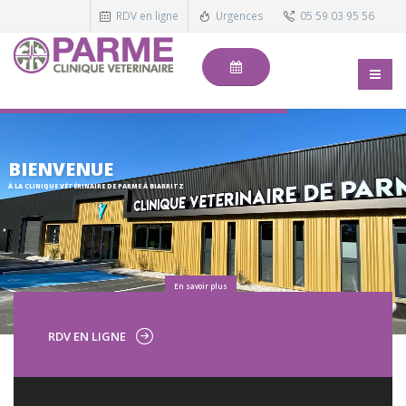
RDV en ligne
Urgences
05 59 03 95 56
BIENVENUE
À LA CLINIQUE VÉTÉRINAIRE DE PARME À BIARRITZ
En savoir plus
RDV EN LIGNE