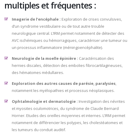
multiples et fréquentes :
Imagerie de l’encéphale :
Exploration de crises convulsives,
d’un syndrome vestibulaire ou de tout autre trouble
neurologique central. L’IRM permet notamment de détecter des
AVC ischémiques ou hémorragiques, caractériser une tumeur ou
un processus inflammatoire (méningoencéphalite).
Neurologie de la moelle épinière :
Caractérisation des
hernies discales, détection des embolies fibrocartilagineuses,
des hématomes médullaires.
Exploration des autres causes de parésie, paralysies
,
notamment les myélopathies et processus néoplasiques.
Ophtalmologie et dermatologie :
Investigation des névrites
et myosites oculomotrices, du syndrome de Claude Bernard
Horner. Etudes des oreilles moyennes et internes. L’IRM permet
notamment de différencier les polypes, les cholestéatomes et
les tumeurs du conduit auditif.