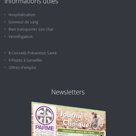
Informations utiles
Hospitalisation
Donneur de sang
Bien transporter son chat
Vermifugation
8 Conseils Prévention Santé
9 Points à Surveiller
Offres d'emploi
Newsletters