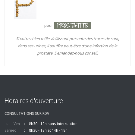
PROSTATITE
pour
Si votre chien mâle vieillissant présente des traces de sang
dans ses urines, il souffre peut-être d’une infection de la
prostate. Demandez-nous conseil.
Horaires d'ouverture
CONSULTATIONS SUR RDV
Lun - Ven
8h30 - 19h sans interruption
Samedi
8h30 - 13h et 14h - 18h