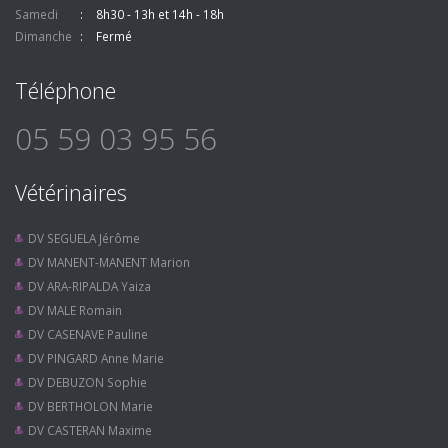
Samedi
8h30 - 13h et 14h - 18h
Dimanche
Fermé
Téléphone
05 59 03 95 56
Vétérinaires
DV SEGUELA Jérôme
DV MANENT-MANENT Marion
DV ARA-RIPALDA Yaiza
DV MALE Romain
DV CASENAVE Pauline
DV PINGARD Anne Marie
DV DEBUZON Sophie
DV BERTHOLON Marie
DV CASTERAN Maxime