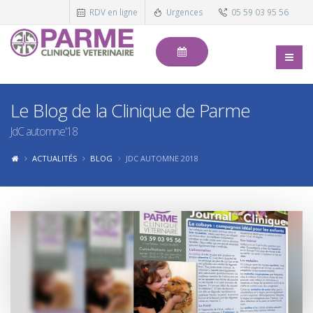
RDV en ligne
Urgences
05 59 03 95 56
Le Blog de la Clinique de Parme
JdC automne'18
ACTUALITÉS
BLOG
JDC AUTOMNE 2018