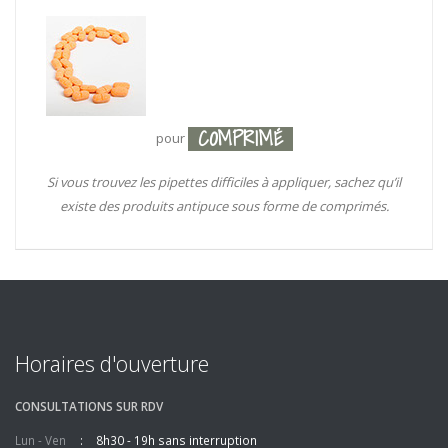
COMPRIMÉ
pour
Si vous trouvez les pipettes difficiles à appliquer, sachez qu’il
existe des produits antipuce sous forme de comprimés.
Horaires d'ouverture
CONSULTATIONS SUR RDV
Lun - Ven
8h30 - 19h sans interruption