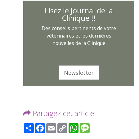
Lisez le Journal de la
Clinique !!
Des conseils pertinents de votre
vétérinaires et les dernières
nouvelles de la Clinique
Newsletter
Partagez cet article
Share
Facebook
Email
Copy
WhatsApp
Message
Link