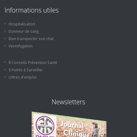
Informations utiles
Hospitalisation
Donneur de sang
Bien transporter son chat
Vermifugation
8 Conseils Prévention Santé
9 Points à Surveiller
Offres d'emploi
Newsletters