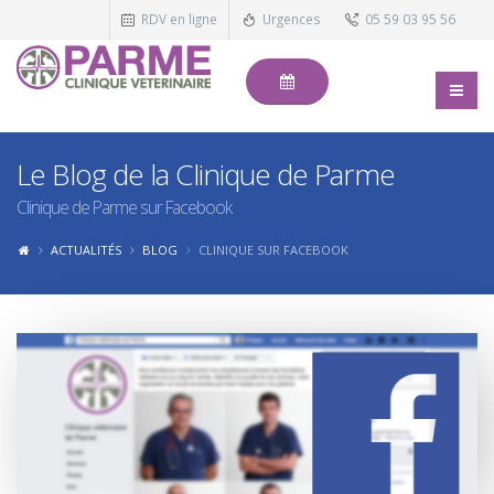
RDV en ligne
Urgences
05 59 03 95 56
Le Blog de la Clinique de Parme
Clinique de Parme sur Facebook
ACTUALITÉS
BLOG
CLINIQUE SUR FACEBOOK