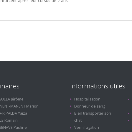
renforcent après leur cursus de 2 ans.
inaires
Informations utiles
GUELA Jérôme
Hospitalisation
NENT-MANENT Marion
Donneur de sang
-RIPALDA Yaiza
Bien transporter son
LE Romain
chat
SENAVE Pauline
Vermifugation