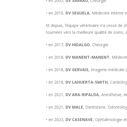
• en 2005,
DV SARRAU
, Chirurgie
• en 2010,
DV SEGUELA
, Médecine interne 
Et depuis, l’équipe vétérinaire n’a cessé de
tournées vers la meilleure qualité de soins
• en 2017,
DV HIDALGO
, Chirurgie
• en 2018,
DV MANENT-MANENT
, Médecin
• en 2018,
DV GERVAIS
, Imagerie médicale 
• en 2018,
DV LAHUERTA-SMITH
, Cardiolo
• en 2021,
DV ARA-RIPALDA
, Anesthésie, 
• en 2021,
DV MALE
, Dentisterie, Odontolo
• en 2023,
DV CASENAVE
, Ophtalmologie e