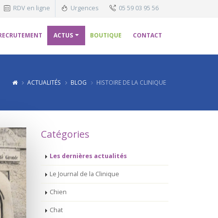
RDV en ligne
Urgences
05 59 03 95 56
RECRUTEMENT
ACTUS
BOUTIQUE
CONTACT
ACTUALITÉS
BLOG
HISTOIRE DE LA CLINIQUE
Catégories
Les dernières actualités
Le Journal de la Clinique
Chien
Chat