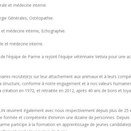
ale et médecine interne.
rgie Générales, Ostéopathie.
 et médecine interne, Echographie.
le et médecine interne.
 l'équipe de Parme a rejoint l'équipe vétérinaire Vetivia pour une act
érinaires recruté(e)s sur leur attachement aux animaux et à leurs comp
 la structure, conforme à notre engagement et à nos valeurs humaines
 création en 1972, et retraitée en 2012, après 40 ans de bons et loy
N œuvrent également avec nous respectivement depuis plus de 25 
uipe formée et compétente d’environ une dizaine de personnes. Depuis
 Parme participe à la formation en apprentissage de jeunes candidate(e