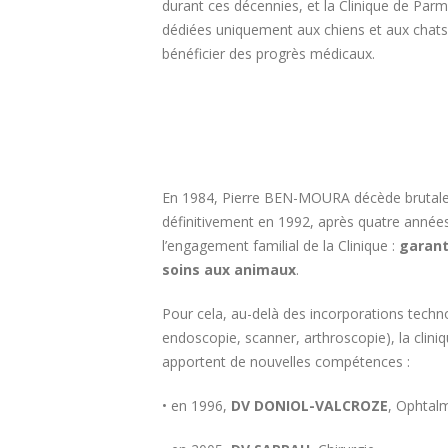
durant ces décennies, et la Clinique de Par
dédiées uniquement aux chiens et aux chats, 
bénéficier des progrès médicaux.
En 1984, Pierre BEN-MOURA décède brutalem
définitivement en 1992, après quatre années 
l’engagement familial de la Clinique :
garanti
soins aux animaux
.
Pour cela, au-delà des incorporations techn
endoscopie, scanner, arthroscopie), la clini
apportent de nouvelles compétences :
• en 1996,
DV DONIOL-VALCROZE
, Ophtal