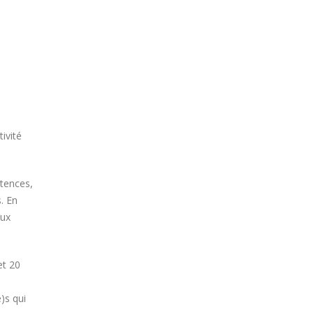
ivité
étences,
. En
aux
et 20
)s qui