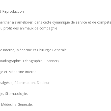
et Reproduction
 chercher à s’améliorer, dans cette dynamique de service et de compét
, au profit des animaux de compagnie
e interne, Médecine et Chirurgie Générale
(Radiographie, Echographie, Scanner)
gie et Médecine Interne
Analgésie, Réanimation, Douleur
gie, Stomatologie.
t Médecine Générale.