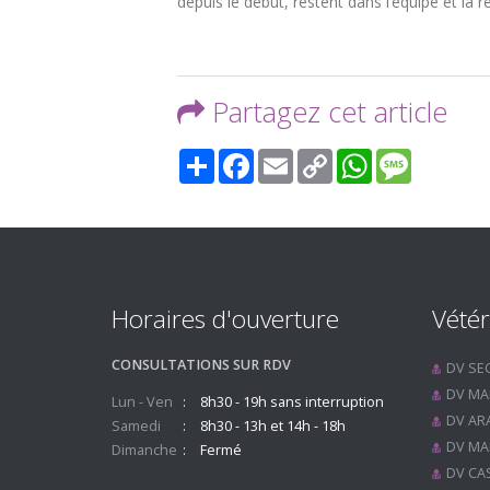
depuis le début, restent dans l’équipe et la 
Partagez cet article
Share
Facebook
Email
Copy
WhatsApp
Message
Link
Horaires d'ouverture
Vétér
CONSULTATIONS SUR RDV
DV SE
DV MA
Lun - Ven
8h30 - 19h sans interruption
DV ARA
Samedi
8h30 - 13h et 14h - 18h
DV MA
Dimanche
Fermé
DV CA