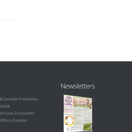
Newsletters
8 Conseils Prévention
Santé
9 Points à Surveiller
Offres d'emploi