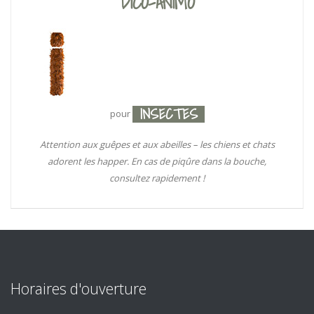
DICO-ANIMO
INSECTES
pour
Attention aux guêpes et aux abeilles – les chiens et chats
adorent les happer. En cas de piqûre dans la bouche,
consultez rapidement !
Horaires d'ouverture