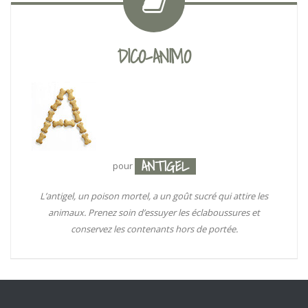
DICO-ANIMO
ANTIGEL
pour
L’antigel, un poison mortel, a un goût sucré qui attire les
animaux. Prenez soin d’essuyer les éclaboussures et
conservez les contenants hors de portée.