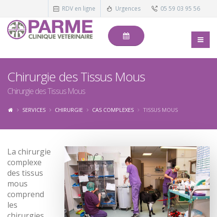
RDV en ligne
Urgences
05 59 03 95 56
Chirurgie des Tissus Mous
Chirurgie des Tissus Mous
SERVICES
CHIRURGIE
CAS COMPLEXES
TISSUS MOUS
La chirurgie
complexe
des tissus
mous
comprend
les
chirurgies