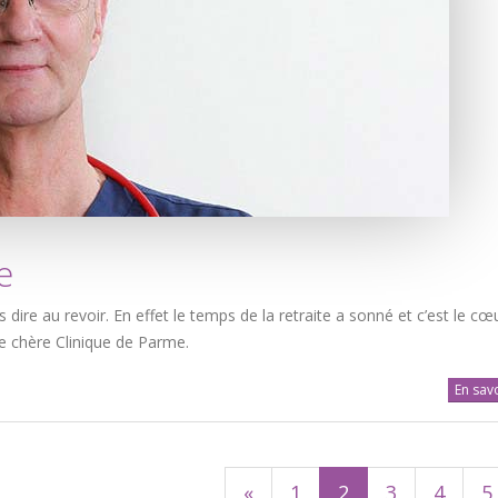
e
 dire au revoir. En effet le temps de la retraite a sonné et c’est le cœu
re chère Clinique de Parme.
En savo
«
1
2
3
4
5