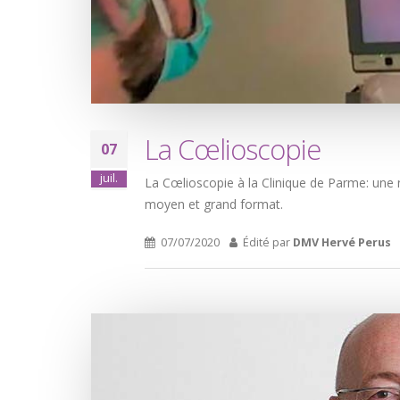
La Cœlioscopie
07
juil.
La Cœlioscopie à la Clinique de Parme: une n
moyen et grand format.
07/07/2020
Édité par
DMV Hervé Perus