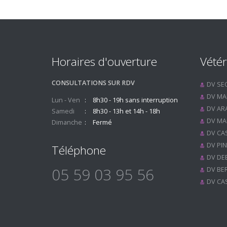
Horaires d'ouverture
Vétér
CONSULTATIONS SUR RDV
DV SE
DV MA
Lun - Ven
8h30 - 19h sans interruption
DV ARA
Samedi
8h30 - 13h et 14h - 18h
DV MA
Dimanche
Fermé
DV CA
DV PI
Téléphone
DV DE
05 59 03 95 56
DV BE
DV CA