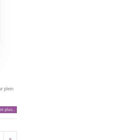
r plein
ir plus...
»