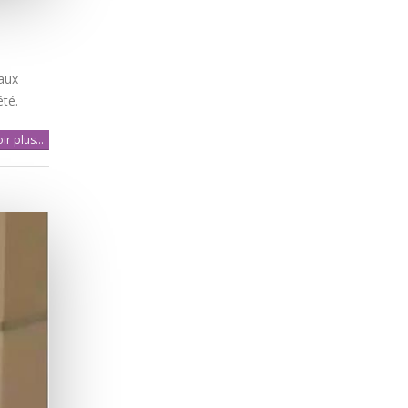
aux
été.
ir plus...