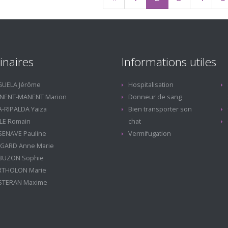
inaires
Informations utiles
GUELA Jérôme
Hospitalisation
NENT-MANENT Marion
Donneur de sang
-RIPALDA Yaiza
Bien transporter son
LE Romain
chat
SENAVE Pauline
Vermifugation
NGARD Anne Marie
BUZON Sophie
RTHOLON Marie
STERAN Maxime