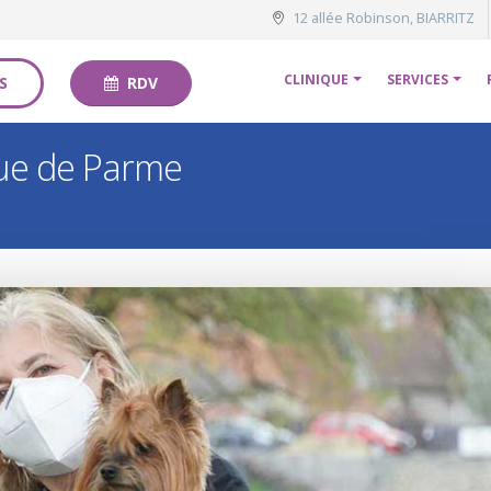
12 allée Robinson, BIARRITZ
CLINIQUE
SERVICES
S
RDV
que de Parme