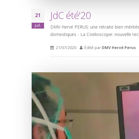
JdC été'20
21
juil.
DMV Hervé PERUS: une retraite bien méritée
domestiques - La Coelioscopie: nouvelle techn
21/07/2020
Édité par
DMV Hervé Perus