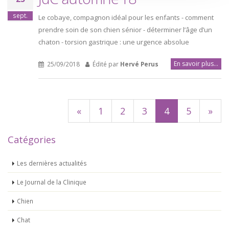
sept.
Le cobaye, compagnon idéal pour les enfants - comment
prendre soin de son chien sénior - déterminer l’âge d’un
chaton - torsion gastrique : une urgence absolue
En savoir plus...
25/09/2018
Édité par
Hervé Perus
«
1
2
3
4
5
»
Catégories
Les dernières actualités
Le Journal de la Clinique
Chien
Chat