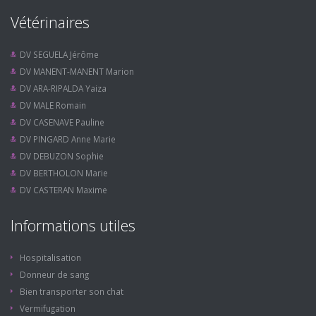
Vétérinaires
DV SEGUELA Jérôme
DV MANENT-MANENT Marion
DV ARA-RIPALDA Yaiza
DV MALE Romain
DV CASENAVE Pauline
DV PINGARD Anne Marie
DV DEBUZON Sophie
DV BERTHOLON Marie
DV CASTERAN Maxime
Informations utiles
Hospitalisation
Donneur de sang
Bien transporter son chat
Vermifugation